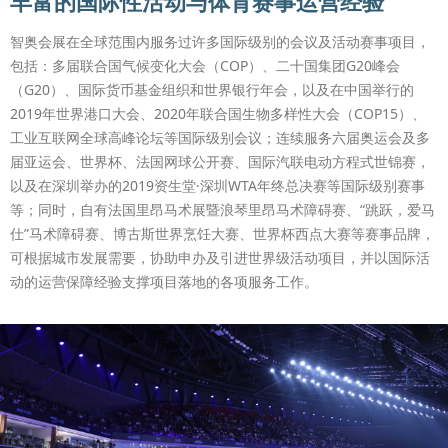
丰富的国际性活动与体育赛事运营经验
智奥会展在全球范围内服务过许多国际级别的会议及活动赛事项目，
包括：多届联合国气候变化大会（COP）、二十国集团G20峰会
（G20）、国际货币基金组织和世界银行年会，以及在中国举行的
2019年世界港口大会、2020年联合国生物多样性大会（COP15）、
工业互联网全球高峰论坛等国际级别会议；连续服务六届奥运会及多
届亚运会、世界杯、法国网球公开赛、国际汽联电动方程式世锦赛，
以及在深圳举办的2019资生堂·深圳WTA年终总决赛等国际级别赛事
等；同时，自有法国里昂马术展暨浪琴里昂马术障碍赛、“跳跃，爱马
仕”马术障碍赛、博古斯世界烹饪大赛、世界杯西点大赛等赛事品牌，
可根据城市发展需要，协助申办及引进世界级活动项目，并以国际活
动的运营保障经验支撑项目落地的各项服务工作。