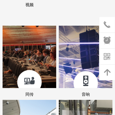
视频
끅
뀥
낃
녕
同传
音响