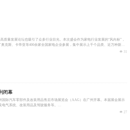
融合高质量发展论坛也吸引了众多行业目光。本次盛会作为家电行业发展的“风向标”，
奥克斯、卡帝亚等400余家全国家电企业参展，集中展示上千个品类、近万种新
넶
31
利闭幕
州国际汽车零部件及改装用品售后市场展览会（AAG）在广州开幕。本届展会展示
电子及电气系统、改装用品及驾驶服务等。
协力保障展会圆满举办。
넶
27