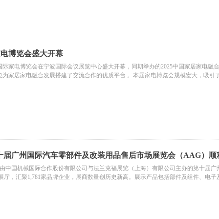
家电博览会盛大开幕
波）国际家电博览会在宁波国际会议展览中心盛大开幕，同期举办的2025中国家居家电
也为家居家电融合发展搭建了交流合作的优质平台 。本届家电博览会规模宏大，吸引了
商，为本次展会提供主场服务、标摊搭建、展具租赁等服务，助力展会顺利举办。
 第十届广州国际汽车零部件及改装用品售后市场展览会（AAG）顺
日，由中国机械国际合作股份有限公司与法兰克福展览（上海）有限公司主办的第十届广
盖7个展厅，汇聚1,781家品牌企业，展商数量创历史新高。展示产品包括部件及组件、
展会的开幕式活动和主题活动提供了从场地规划设计到物料搭建的一站式支持，齐心