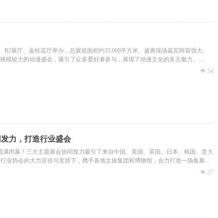
、B2展厅、金桂花厅举办，总展览面积约35,000平方米。盛典现场嘉宾阵容强大、
区规模较大的动漫盛会，吸引了众多爱好者参与，展现了动漫文化的多元魅力。
展会圆满举办。
넶
54
协同发力，打造行业盛会
展中心圆满闭幕！三大主题展会协同发力吸引了来自中国、美国、英国、日本、韩国、意大
文旅类行业协会的大力宣传与支持下，携手各地文旅集团和博物馆，合力打造一场集展
넶
27