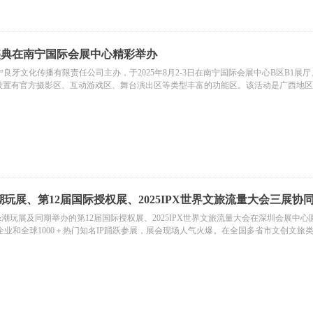
盛典在南宁国际会展中心精彩举办
牙文化传播有限责任公司主办，于2025年8月2-3日在南宁国际会展中心B区B1展厅
还设置有官方摄影区、互动游戏区、舞台演出区等类型丰富的功能区。该活动是广西地
供了标摊搭建、氛围制作安装、展具租赁、现场安全巡查管理等服务，齐心协力保障
玩展、第12届国际授权展、2025IPX世界文旅流量大会三展
展&潮玩展及同期举办的第12届国际授权展、2025IPX世界文旅流量大会在深圳会
文创企业和全球1000＋热门知名IP踊跃参展，展会现场人气火爆。在全国多省市文创
行业顶尖盛会。
商，为本次展会提供主场服务、标摊搭建、大会主建等服务，助力展会顺利举办。