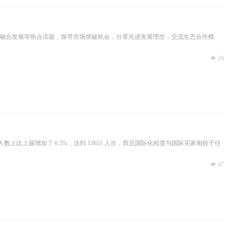
同融合发展等热点话题，探寻市场突破机会，分享先进发展理念，交流生态合作模
넶
24
人数上比上届增加了 6.5%，达到 13651 人次，而且国际化程度与国际买家相较于往
넶
47