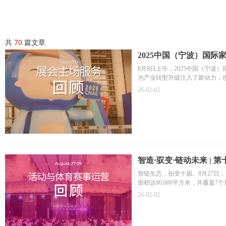
共
70
篇文章
2025中国（宁波）国际
8月8日上午，2025中国（宁
为产业转型升级注入了新动力，
品，规模覆盖6个展馆。
26-02-02
智奥会展宁波团队作为主场服务
智造·驭变·链动未来 |
智链生态，创变十届。8月27
面积达80,000平方米，共覆
智奥会展广州和珠海团队为此次
26-02-02