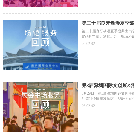
第二十届良牙动漫夏季
第二十届良牙动漫夏季盛典由南宁良
IP品牌丰富。除此之外，现场
智奥会展南宁团队为此次展会提
26-02-02
第3届深圳国际文创展&潮
8月29日，第3届深圳国际文创
利等21个国家和地区、380+
示、交流、贸易、合作为一体的
26-02-02
智奥会展深圳团队作为主场服务