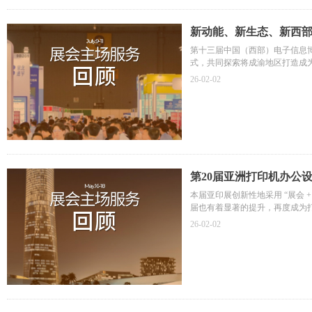
新动能、新生态、新西
第十三届中国（西部）电子信息
式，共同探索将成渝地区打造成
智奥会展深圳团队作为主场服务
26-02-02
第20届亚洲打印机办公
本届亚印展创新性地采用 “展会 +
届也有着显著的提升，再度成为
智奥会展珠海团队作为主场服务
26-02-02