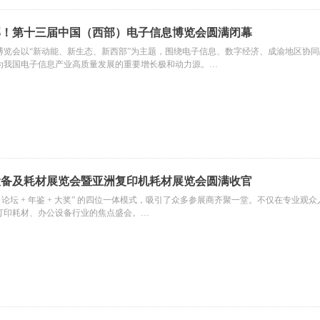
部！第十三届中国（西部）电子信息博览会圆满闭幕
博览会以“新动能、新生态、新西部”为主题，围绕电子信息、数字经济、成渝地区协
为我国电子信息产业高质量发展的重要增长极和动力源。
商，为本次展会提供主场服务、标摊搭建、大会主建等服务，助力展会顺利举办。
设备及耗材展览会暨亚洲复印机耗材展览会圆满收官
 论坛 + 年鉴 + 大奖” 的四位一体模式，吸引了众多参展商齐聚一堂。不仅在专业观众
打印耗材、办公设备行业的焦点盛会。
商，为本次展会提供主场服务、标摊搭建、大会主建等服务，助力展会顺利举办。